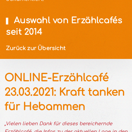
Auswahl von Erzählcafés
seit 2014
Zurück zur Übersicht
ONLINE-Erzählcafé
23.03.2021: Kraft tanken
für Hebammen
„Vielen lieben Dank für dieses bereichernde
Erzählcafé, die Infos zu der aktuellen Lage in den