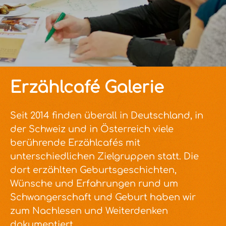
Erzählcafé Galerie
Seit 2014 finden überall in Deutschland, in
der Schweiz und in Österreich viele
berührende Erzählcafés mit
unterschiedlichen Zielgruppen statt. Die
dort erzählten Geburtsgeschichten,
Wünsche und Erfahrungen rund um
Schwangerschaft und Geburt haben wir
zum Nachlesen und Weiterdenken
dokumentiert.